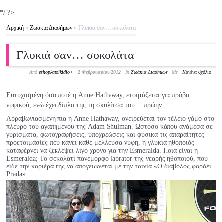
*/ ?>
Αρχική
»
Ζωάκια Διασήμων
»
Γλυκιά σαν… σοκολάτα
Γλυκιά σαν… σοκολάτα
Από
eshopkatoikidio
+
2 Φεβρουαρίου 2012
In
Ζωάκια Διασήμων
Με
Κανένα σχόλιο
Ευτυχισμένη όσο ποτέ η Anne Hathaway, ετοιμάζεται για πρόβα
νυφικού, ενώ έχει δίπλα της τη σκυλίτσα του… πρώην.
Αρραβωνιασμένη πια η Anne Hathaway, ονειρεύεται τον τέλειο γάμο στο
πλευρό του αγαπημένου της Adam Shulman. Ωστόσο κάπου ανάμεσα σε
γυρίσματα, φωτογραφήσεις, υποχρεώσεις και φυσικά τις απαραίτητες
προετοιμασίες που κάνει κάθε μέλλουσα νύφη, η γλυκιά ηθοποιός
καταφέρνει να ξεκλέψει λίγο χρόνο για την Esmeralda. Ποια είναι η
Esmeralda; Το σοκολατί πανέμορφο labrator της νεαρής ηθοποιού, που
είδε την καριέρα της να απογειώνεται με την ταινία «Ο διάβολος φοράει
Prada».