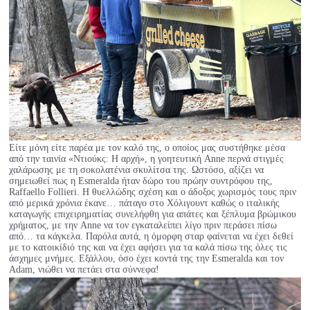
Είτε μόνη είτε παρέα με τον καλό της, ο οποίος μας συστήθηκε μέσα
από την ταινία «Ντιούκς: H αρχή», η γοητευτική Anne περνά στιγμές
χαλάρωσης με τη σοκολατένια σκυλίτσα της. Ωστόσο, αξίζει να
σημειωθεί πως η Esmeralda ήταν δώρο του πρώην συντρόφου της,
Raffaello Follieri. Η θυελλώδης σχέση και ο άδοξος χωρισμός τους πριν
από μερικά χρόνια έκανε… πάταγο στο Χόλιγουντ καθώς ο ιταλικής
καταγωγής επιχειρηματίας συνελήφθη για απάτες και ξέπλυμα βρώμικου
χρήματος, με την Anne να τον εγκαταλείπει λίγο πριν περάσει πίσω
από… τα κάγκελα. Παρόλα αυτά, η όμορφη σταρ φαίνεται να έχει δεθεί
με το κατοικίδιό της και να έχει αφήσει για τα καλά πίσω της όλες τις
άσχημες μνήμες. Εξάλλου, όσο έχει κοντά της την Esmeralda και τον
Adam, νιώθει να πετάει στα σύννεφα!