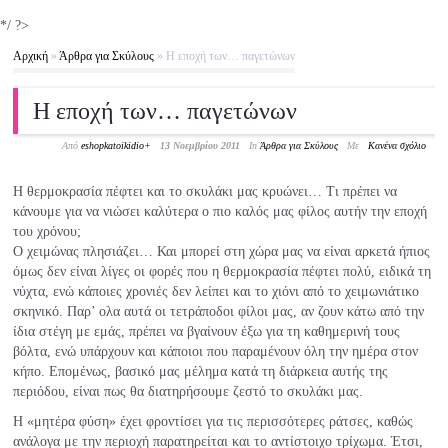
*/ ?>
Αρχική
»
Άρθρα για Σκύλους
»
Η εποχή των… παγετώνων
Η εποχή των… παγετώνων
Από
eshopkatoikidio
+
13 Νοεμβρίου 2011
In
Άρθρα για Σκύλους
Με
Κανένα σχόλιο
Η θερμοκρασία πέφτει και το σκυλάκι μας κρυώνει… Τι πρέπει να
κάνουμε για να νιώσει καλύτερα ο πιο καλός μας φίλος αυτήν την εποχή
του χρόνου;
Ο χειμώνας πλησιάζει… Και μπορεί στη χώρα μας να είναι αρκετά ήπιος
όμως δεν είναι λίγες οι φορές που η θερμοκρασία πέφτει πολύ, ειδικά τη
νύχτα, ενώ κάποιες χρονιές δεν λείπει και το χιόνι από το χειμωνιάτικο
σκηνικό. Παρ’ ολα αυτά οι τετράποδοι φίλοι μας, αν ζουν κάτω από την
ίδια στέγη με εμάς, πρέπει να βγαίνουν έξω για τη καθημερινή τους
βόλτα, ενώ υπάρχουν και κάποιοι που παραμένουν όλη την ημέρα στον
κήπο. Επομένως, βασικό μας μέλημα κατά τη διάρκεια αυτής της
περιόδου, είναι πως θα διατηρήσουμε ζεστό το σκυλάκι μας.
Η «μητέρα φύση» έχει φροντίσει για τις περισσότερες ράτσες, καθώς
ανάλογα με την περιοχή παρατηρείται και το αντίστοιχο τρίχωμα. Έτσι,