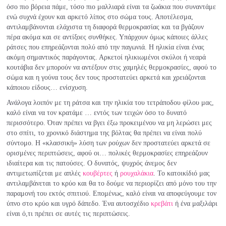
όσο πιο βόρεια πάμε, τόσο πιο μαλλιαρά είναι τα ζωάκια που συναντάμε
ενώ συχνά έχουν και αρκετό λίπος στο σώμα τους. Αποτέλεσμα,
αντιλαμβάνονται ελάχιστα τη διαφορά θερμοκρασίας και τα βγάζουν
πέρα ακόμα και σε αντίξοες συνθήκες. Υπάρχουν όμως κάποιες άλλες
ράτσες που επηρεάζονται πολύ από την παγωνιά. Η ηλικία είναι ένας
ακόμη σημαντικός παράγοντας. Αρκετοί ηλικιωμένοι σκύλοι ή νεαρά
κουτάβια δεν μπορούν να αντέξουν στις χαμηλές θερμοκρασίες, αφού το
σώμα και η γούνα τους δεν τους προστατεύει αρκετά και χρειάζονται
κάποιου είδους… ενίσχυση.
Ανάλογα λοιπόν με τη ράτσα και την ηλικία του τετράποδου φίλου μας,
καλό είναι να τον κρατάμε … εντός των τειχών όσο το δυνατό
περισσότερο. Όταν πρέπει να βγει έξω προκειμένου να μη λερώσει μες
στο σπίτι, το χρονικό διάστημα της βόλτας θα πρέπει να είναι πολύ
σύντομο. Η «κλασσική» λύση των ρούχων δεν προστατεύει αρκετά σε
ορισμένες περιπτώσεις, αφού οι… πολικές θερμοκρασίες επηρεάζουν
ιδιαίτερα και τις πατούσες. Ο δυνατός, ψυχρός άνεμος δεν
αντιμετωπίζεται με απλές
κουβέρτες
ή
ρουχαλάκια
. Το κατοικίδιό μας
αντιλαμβάνεται το κρύο και θα το δούμε να περιορίζει από μόνο του την
παραμονή του εκτός σπιτιού. Επομένως, καλό είναι να αποφεύγουμε τον
ύπνο στο κρύο και υγρό δάπεδο. Ένα αυτοσχέδιο
κρεβάτι
ή ένα μαξιλάρι
είναι ό,τι πρέπει σε αυτές τις περιπτώσεις.