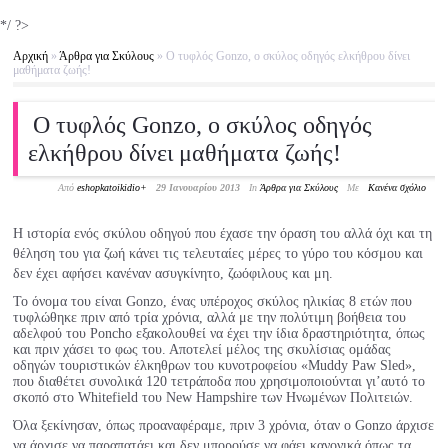
*/ ?>
Αρχική
»
Άρθρα για Σκύλους
»
Ο τυφλός Gonzo, ο σκύλος οδηγός ελκήθρου δίνει
μαθήματα ζωής!
Ο τυφλός Gonzo, ο σκύλος οδηγός
ελκήθρου δίνει μαθήματα ζωής!
Από
eshopkatoikidio
+
29 Ιανουαρίου 2013
In
Άρθρα για Σκύλους
Με
Κανένα σχόλιο
Η ιστορία ενός σκύλου οδηγού που έχασε την όραση του αλλά όχι και τη
θέληση του για ζωή κάνει τις τελευταίες μέρες το γύρο του κόσμου και
δεν έχει αφήσει κανέναν ασυγκίνητο, ζωόφιλους και μη.
Το όνομα του είναι Gonzo, ένας υπέροχος σκύλος ηλικίας 8 ετών που
τυφλώθηκε πριν από τρία χρόνια, αλλά με την πολύτιμη βοήθεια του
αδελφού του Poncho εξακολουθεί να έχει την ίδια δραστηριότητα, όπως
και πριν χάσει το φως του. Αποτελεί μέλος της σκυλίσιας ομάδας
οδηγών τουριστικών έλκηθρων του κυνοτροφείου «Muddy Paw Sled»,
που διαθέτει συνολικά 120 τετράποδα που χρησιμοποιούνται γι’αυτό το
σκοπό στο Whitefield του New Hampshire των Ηνωμένων Πολιτειών.
Όλα ξεκίνησαν, όπως προαναφέραμε, πριν 3 χρόνια, όταν ο Gonzo άρχισε
να άρχισε να παραπατάει και δεν μπορούσε να φάει κανονικά όπως τα