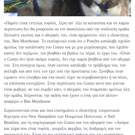
«Παρότι είναι εντελώς τυφλός, ξέρει απ’ έξω τα κατατόπια και σε καμία
περίπτωση δεν θα μπορούσα να τον αποκλείσω από την υπόλοιπη ομάδα.
Άλλωστε εκείνος και ο αδερφός του, είναι αχώριστοι» λέει ο ιδιοκτήτης
του, Ben Morehouse. Το εκπληκτικό είναι ότι ο Poncho κατάλαβε σχεδόν
αμέσως την κατάσταση του Gonzo και με μια μεγαλοψυχία, που σχεδόν
κανείς δεν περίμενε, τον βοηθάει να βγάλει εις πέρας το έργο του. «Όταν
ο Gonzo δεν ήταν ακόμα τυφλός, δεν είχε καμία βοήθεια από τον αδερφό
του. Στη συνέχεια όμως, όταν εκείνος κατάλαβε το πρόβλημα του, τον
ανέλαβε και από τότε τον έχει υπό την προστασία του. Συνήθως όταν
είμαστε στο έλκηθρο και ένα σκυλί τύχει να στραβοπατήσει ή να πέσει,
τα υπόλοιπα συνεχίζουν. Στην περίπτωση του Gonzo αυτό που γίνεται
είναι φοβερό, αν του συμβεί κάτι, ο αδερφός του σταματάει αμέσως όλη
την ομάδα, δείχνοντας την αγάπη που έχουν ο ένας για τον άλλον»
αναφέρει ο Ben Morehouse.
Συγκλονιστικά είναι και όσα επισημαίνει ο ιδιοκτήτης τουριστικού
θέρετρου στο New Hampshire των Ηνωμένων Πολιτειών, ο Neil
Beaulieu, για τη συμπεριφορά του Gonzo και του αδερφού του: «Ακόμα
και τώρα που είναι τυφλός, γνωρίζει ακριβώς τις διαδρομές και τον
προορισμό του. Είναι το πιο εκπληκτικό πράγμα που έχω συναντήσει