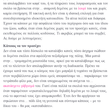
να απολαμβάνει τον καφέ του, ή να πληρώνει τους λογαριασμούς και τον
σκύλο να βρίσκεται στην… αναμονή δεμένος με το
λουρί
του και χωρίς
καμία επιτήρηση. Η τακτική αυτή δεν είναι η ιδανική επιλογή για έναν
συνειδητοποιημένο ιδιοκτήτη κατοικιδίου. Τα αίτια πολλά και διάφορα.
Έχουν να κάνουν με την ασφάλεια τόσο του περίγυρου όσο και του ίδιου
του ζώου, καθώς όταν είναι δεμένος χωρίς να τον προσέχει κανείς, είναι
εκτεθειμένος σε πολλούς κινδύνους. Τι ακριβώς μπορεί να του συμβεί;
Ας δούμε με λεπτομέρειες:
Κάποιος να τον προσέχει
Δεν είναι και τόσο δύσκολο να καταλάβει κανείς πόσο άσχημα νιώθουν
οι δεμένοι σκύλοι στα αφιλόξενα πεζοδρόμια της πόλης. Μια ματιά
στην… τρομαγμένη μουσούδα τους, αρκεί για να καταλάβουμε πως ως
επί το πλείστον δεν απολαμβάνουν αυτήν τη διαδικασία. Πρέπει να
έχουμε κατά νου πως ο κόσμος που έχει μαγαζιά ή τυχαίνει να βρίσκεται
στον περιβάλλοντα χώρο όπου εμείς αποφασίσαμε να… παρκάρουμε τον
τετράποδο φίλο μας, δεν είναι υποχρεωμένος να ανέχεται το…
ακατάσχετο γάβγισμά
του. Γιατί είναι πολλά τα σκυλιά που αγχώνονται
όταν παραμένουν «εγκαταλελειμμένα» δηλαδή δεμένα με το λουρί τους,
ενώ το αφεντικό τους έχει απομακρυνθεί. Έτσι δεν θα αργήσουν να
σηκώσουν στο… πόδι όλη τη γειτονιά και σύντομα κάποιος – με το
δίκιο του – θα μας «κατσαδιάσει».