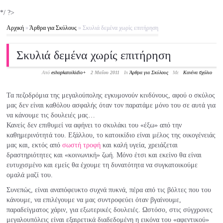
*/ ?>
Αρχική
»
Άρθρα για Σκύλους
»
Σκυλιά δεμένα χωρίς επιτήρηση
Σκυλιά δεμένα χωρίς επιτήρηση
Από
eshopkatoikidio
+
2 Μαΐου 2011
In
Άρθρα για Σκύλους
Με
Κανένα σχόλιο
Τα πεζοδρόμια της μεγαλούπολης εγκυμονούν κινδύνους, αφού ο σκύλος
μας δεν είναι καθόλου ασφαλής όταν τον παρατάμε μόνο του σε αυτά για
να κάνουμε τις δουλειές μας…
Κανείς δεν επιθυμεί να αφήνει το σκυλάκι του «έξω» από την
καθημερινότητά του. Εξάλλου, το κατοικίδιο είναι μέλος της οικογένειάς
μας και, εκτός από
σωστή τροφή
και καλή υγεία, χρειάζεται
δραστηριότητες και «κοινωνική» ζωή. Μόνο έτσι και εκείνο θα είναι
ευτυχισμένο και εμείς θα έχουμε τη δυνατότητα να συγκατοικούμε
ομαλά μαζί του.
Συνεπώς, είναι αναπόφευκτο συχνά πυκνά, πέρα από τις βόλτες που του
κάνουμε, να επιλέγουμε να μας συντροφεύει όταν βγαίνουμε,
παραδείγματος χάριν, για εξωτερικές δουλειές. Ωστόσο, στις σύγχρονες
μεγαλουπόλεις είναι εξαιρετικά διαδεδομένη η εικόνα του «αφεντικού»