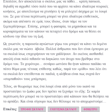
Επιπλέον, δεν αποκλείεται ο σκύλος μας να πάθει… κρίση πανικού,
δηλαδή να αγχωθεί τόσο πολύ που να αρχίσει να κάνει ιδιαίτερα νευρικές
κινήσεις, με αποτέλεσμα να χτυπήσει ή να μπλεχτεί άσχημα με το λουρί
του. Σε μια τέτοια περίπτωση μπορεί να γίνει ιδιαίτερα επιθετικός,
ακόμα και απέναντι σε εμάς τους ίδιους, όταν πάμε να τον
ξεμπερδέψουμε. Επίσης, μπορεί η φασαρία, τα μηχανάκια και τα
κορναρίσματα να τον κάνουν να πεταχτεί στο δρόμο και να θέσει σε
κίνδυνο την ίδια του τη ζωή.
Ως γνωστόν, η παρουσία αγνώστων γύρω του μπορεί να κάνει το δεμένο
σκύλο μας να νιώσει άβολα. Πολλοί άνθρωποι που δεν είναι έμπειροι με
τα σκυλιά ίσως επιχειρήσουν να τον χαϊδέψουν. Aν εκείνος αισθανθεί
απειλή είναι πολύ πιθανόν να δαγκώσει τον άτυχο που βρέθηκε στο
δρόμο του. Το χειρότερο… σενάριο ωστόσο θα ήταν κάποιο παιδάκι να
πέσει θύμα μιας τέτοιας επίθεσης καθώς, παρά τον «μύθο» που λέει ότι
τα σκυλιά δεν επιτίθενται σε παιδιά, η αλήθεια είναι πως συχνά δεν
«συμπαθούν» τους μπόμπιρες.
Τέλος, αν θεωρούμε πως ένα λουρί είναι από μόνο του ικανό να
προστατέψει το ζωάκι μας δεν πρέπει να ξεχνάμε το εξής: Σε καμία
περίπτωση δεν μπορεί να το προστατέψει από κάποιον που θα θελήσει να
το αρπάξει. Και είναι σίγουρο πως δεν θέλουμε να το αποχωριστούμε…
Ετικέτες:
ΤΡΟΦΗ ΣΚΥΛΟΥ
ΓΑΥΓΙΣΜΑ ΣΚΥΛΟΥ
ΦΙΜΩΤΡΟ