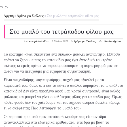
*/ ?>
Αρχική
»
Άρθρα για Σκύλους
»
Στο μυαλό του τετράποδου φίλου μας
Στο μυαλό του τετράποδου φίλου μας
Από
eshopkatoikidio
+
2 Μαΐου 2011
In
Άρθρα για Σκύλους
Με
Κανένα σχόλιο
Το ερώτημα «πως σκέφτεται ένα σκύλος» μοιάζει αναπάντητο. Ωστόσο
πρέπει να ξέρουμε πως το κατοικίδιό μας έχει έναν δικό του τρόπο
σκέψης κι εμείς πρέπει να «προσαρμόσουμε» τη συμπεριφορά μας σε
αυτόν για να πετύχουμε μια ευχάριστη συγκατοίκηση.
Είναι παιχνιδιάρης, «αγαπησιάρης», συχνά μας εξαντλεί με τα…
καμώματά του, όμως ό,τι και να κάνει ο σκύλος παραμένει το… απόλυτο
κατοικίδιο! Δεν είναι παράξενο αφού μας κρατά συντροφιά, είναι καλός
φύλακας και μπορεί να γίνει ο καλύτερος φίλος για τα παιδιά μας. Όμως
πόσες φορές δεν τον χαζεύουμε και ταυτόχρονα αναρωτιόμαστε «άραγε
τι να σκέφτεται; Πως λειτουργεί το μυαλό του»;
Οι περισσότεροι από εμάς ωστόσο θεωρούμε πως είτε αντιδρά
αντανακλαστικά στα εξωτερικά ερεθίσματα, είτε δρα με βάση το