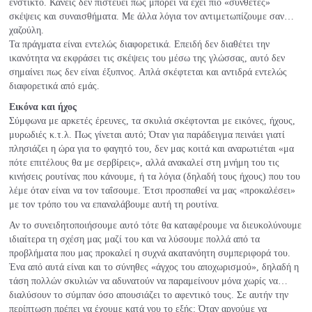
ένστικτο. Κανείς δεν πιστεύει πως μπορεί να έχει πιο «σύνθετες»
σκέψεις και συναισθήματα. Με άλλα λόγια τον αντιμετωπίζουμε σαν…
χαζούλη.
Τα πράγματα είναι εντελώς διαφορετικά. Επειδή δεν διαθέτει την
ικανότητα να εκφράσει τις σκέψεις του μέσω της γλώσσας, αυτό δεν
σημαίνει πως δεν είναι έξυπνος. Απλά σκέφτεται και αντιδρά εντελώς
διαφορετικά από εμάς.
Εικόνα και ήχος
Σύμφωνα με αρκετές έρευνες, τα σκυλιά σκέφτονται με εικόνες, ήχους,
μυρωδιές κ.τ.λ. Πως γίνεται αυτό; Όταν για παράδειγμα πεινάει γιατί
πλησιάζει η ώρα για το φαγητό του, δεν μας κοιτά και αναρωτιέται «μα
πότε επιτέλους θα με σερβίρεις», αλλά ανακαλεί στη μνήμη του τις
κινήσεις ρουτίνας που κάνουμε, ή τα λόγια (δηλαδή τους ήχους) που του
λέμε όταν είναι να τον ταΐσουμε. Έτσι προσπαθεί να μας «προκαλέσει»
με τον τρόπο του να επαναλάβουμε αυτή τη ρουτίνα.
Αν το συνειδητοποιήσουμε αυτό τότε θα καταφέρουμε να διευκολύνουμε
ιδιαίτερα τη σχέση μας μαζί του και να λύσουμε πολλά από τα
προβλήματα που μας προκαλεί η συχνά ακατανόητη συμπεριφορά του.
Ένα από αυτά είναι και το σύνηθες «άγχος του αποχωρισμού», δηλαδή η
τάση πολλών σκυλιών να αδυνατούν να παραμείνουν μόνα χωρίς να…
διαλύσουν το σύμπαν όσο απουσιάζει το αφεντικό τους. Σε αυτήν την
περίπτωση πρέπει να έχουμε κατά νου το εξής: Όταν αργούμε να