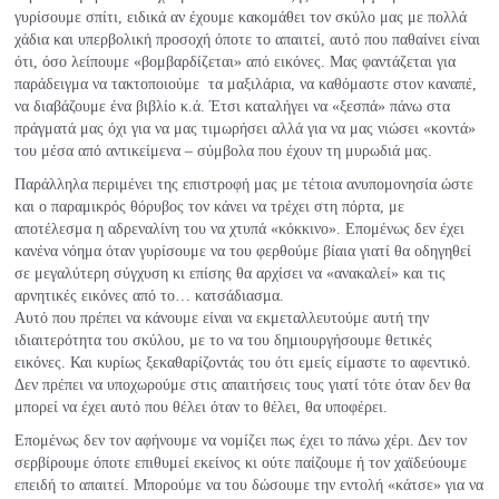
γυρίσουμε σπίτι, ειδικά αν έχουμε κακομάθει τον σκύλο μας με πολλά
χάδια και υπερβολική προσοχή όποτε το απαιτεί, αυτό που παθαίνει είναι
ότι, όσο λείπουμε «βομβαρδίζεται» από εικόνες. Μας φαντάζεται για
παράδειγμα να τακτοποιούμε τα μαξιλάρια, να καθόμαστε στον καναπέ,
να διαβάζουμε ένα βιβλίο κ.ά. Έτσι καταλήγει να «ξεσπά» πάνω στα
πράγματά μας όχι για να μας τιμωρήσει αλλά για να μας νιώσει «κοντά»
του μέσα από αντικείμενα – σύμβολα που έχουν τη μυρωδιά μας.
Παράλληλα περιμένει της επιστροφή μας με τέτοια ανυπομονησία ώστε
και ο παραμικρός θόρυβος τον κάνει να τρέχει στη πόρτα, με
αποτέλεσμα η αδρεναλίνη του να χτυπά «κόκκινο». Επομένως δεν έχει
κανένα νόημα όταν γυρίσουμε να του φερθούμε βίαια γιατί θα οδηγηθεί
σε μεγαλύτερη σύγχυση κι επίσης θα αρχίσει να «ανακαλεί» και τις
αρνητικές εικόνες από το… κατσάδιασμα.
Αυτό που πρέπει να κάνουμε είναι να εκμεταλλευτούμε αυτή την
ιδιαιτερότητα του σκύλου, με το να του δημιουργήσουμε θετικές
εικόνες. Και κυρίως ξεκαθαρίζοντάς του ότι εμείς είμαστε το αφεντικό.
Δεν πρέπει να υποχωρούμε στις απαιτήσεις τους γιατί τότε όταν δεν θα
μπορεί να έχει αυτό που θέλει όταν το θέλει, θα υποφέρει.
Επομένως δεν τον αφήνουμε να νομίζει πως έχει το πάνω χέρι. Δεν τον
σερβίρουμε όποτε επιθυμεί εκείνος κι ούτε παίζουμε ή τον χαϊδεύουμε
επειδή το απαιτεί. Μπορούμε να του δώσουμε την εντολή «κάτσε» για να