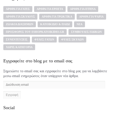
ΆΡΘΡΑ ΓΙΑ ΓΆΤΕΣ
ΆΡΘΡΑ ΓΙΑ ΕΡΠΕΤΆ
ΆΡΘΡΑ ΓΙΑ ΠΤΗΝΆ
ΆΡΘΡΑ ΓΙΑ ΣΚΎΛΟΥΣ
ΆΡΘΡΑ ΓΙΑ ΤΡΩΚΤΙΚΆ
ΆΡΘΡΑ ΓΙΑ ΨΆΡΙΑ
ΖΩΆΚΙΑ ΔΙΑΣΉΜΩΝ
ΚΑΤΟΙΚΊΔΙΟ & ΠΑΙΔΊ
ΝΈΑ
ΠΡΟΣΦΟΡΈΣ ΤΟΥ ESHOPKATOIKIDIO.GR
ΣΥΜΒΟΥΛΈΣ ΕΙΔΙΚΏΝ
ΣΥΝΕΝΤΕΎΞΕΙΣ
ΦΥΛΈΣ ΓΑΤΏΝ
ΦΥΛΈΣ ΣΚΎΛΩΝ
ΧΩΡΊΣ ΚΑΤΗΓΟΡΊΑ
Εγγραφείτε στο blog με το email σας
Σημειώστε το email σας και εγγραφείτε στο blog μας για να λαμβάνετε
μεσω email ενημερώσεις όταν υπάρχουν νέα άρθρα.
Διεύθυνση
email
Social