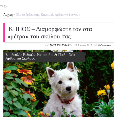
*/ ?>
Αρχική
»
Όλα τα άρθρα στην Κατηγορία Άρθρα για Σκύλους
ΚΗΠΟΣ – Διαμορφώστε τον στα
«μέτρα» του σκύλου σας
Από
MAYA KALIORAKI
+
12 Ιουνίου 2017
Με
0 Comments
Συμβουλές Ειδικών
,
Κατοικίδιο & Παιδί
,
Νέα
,
Άρθρα για Σκύλους