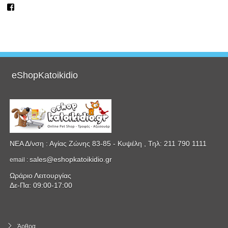
Προβολή
του
προφίλ
eshopkatoikidio
στο
Facebook
eShopKatoikidio
ΝΕΑ Δ/νση : Αγίας Ζώνης 83-85 - Κυψέλη , Τηλ: 211 790 1111
sales@eshopkatoikidio.gr
email :
Ωράριο Λειτουργίας
Δε-Πα: 09:00-17:00
Άρθρα