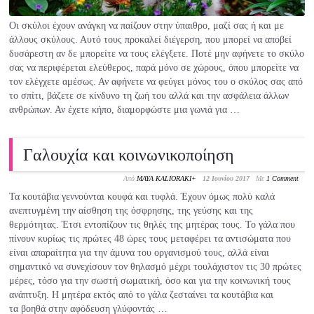
Οι σκύλοι έχουν ανάγκη να παίζουν στην ύπαιθρο, μαζί σας ή και με
άλλους σκύλους. Αυτό τους προκαλεί διέγερση, που μπορεί να αποβεί
δυσάρεστη αν δε μπορείτε να τους ελέγξετε. Ποτέ μην αφήνετε το σκύλο
σας να περιφέρεται ελεύθερος, παρά μόνο σε χώρους, όπου μπορείτε να
τον ελέγχετε αμέσως. Αν αφήνετε να φεύγει μόνος του ο σκύλος σας από
το σπίτι, βάζετε σε κίνδυνο τη ζωή του αλλά και την ασφάλεια άλλων
ανθρώπων. Αν έχετε κήπο, διαμορφώστε μια γωνιά για …
Γαλουχία και κοινωνικοποίηση
Από
MAYA KALIORAKI
+
12 Ιουνίου 2017
Με
1 Comment
Τα κουτάβια γεννούνται κουφά και τυφλά. Έχουν όμως πολύ καλά
ανεπτυγμένη την αίσθηση της όσφρησης, της γεύσης και της
θερμότητας. Έτσι εντοπίζουν τις θηλές της μητέρας τους. Το γάλα που
πίνουν κυρίως τις πρώτες 48 ώρες τους μεταφέρει τα αντισώματα που
είναι απαραίτητα για την άμυνα του οργανισμού τους, αλλά είναι
σημαντικό να συνεχίσουν τον θηλασμό μέχρι τουλάχιστον τις 30 πρώτες
μέρες, τόσο για την σωστή σωματική, όσο και για την κοινωνική τους
ανάπτυξη. Η μητέρα εκτός από το γάλα ζεσταίνει τα κουτάβια και
τα βοηθά στην αφόδευση γλύφοντάς …