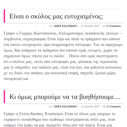
Είναι ο σκύλος μας ευτυχισμένος;
Από
MAYA KALIORAKI
+
12 Ιουνίου 2017
Με
0 Comments
Γράφει ο Γιώργος Κωστόπουλος, διπλωματούχος εκπαιδευτής σκύλων –
σύμβουλος συμπεριφοράς Είναι λίγα και απλά τα πράγματα που κάνουν
ένα σκύλο ευτυχισμένο, άρα ισορροπημένο σύντροφο. Του τα παρέχουμε
όμως; Και υπάρχουν τα πράγματα που κάνουν εμάς ευτυχείς, χωρίς να
σημαίνουν όμως τίποτα για το σκύλο… Πόσοι από εμάς σκεπτόμαστε
ότι ο σκύλος μας, εκτός από σύντροφός μας, φύλακας της περιουσίας
μας ή «παιχνίδι» των παιδιών μας, είναι ένα ζώο, και μάλιστα κοινωνικό,
με τις δικές του ανάγκες για κοινωνική επαφή, παιχνίδι, ζωτικό χώρο,
πνευματική και …
Κι όμως μπορούμε να τα βοηθήσουμε…
Από
MAYA KALIORAKI
+
12 Ιουνίου 2017
Με
0 Comments
Γράφει η Ελένη Κανάκη, Κτηνίατρος Είναι σε όλους μας γνώριμο το
ευχάριστο συναίσθημα που νιώθουμε επιστρέφοντας σπίτι μας, όταν
υπάρχει ένα ζωάκι να μας περιμένει πίσω από την πόρτα. Είναι μια