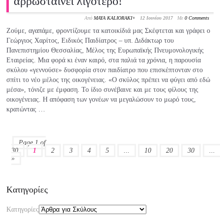
αρρωσταίνει λιγότερο!
Από
MAYA KALIORAKI
+
12 Ιουνίου 2017
Με
0 Comments
Ζούμε, αγαπάμε, φροντίζουμε τα κατοικίδιά μας Σκέφτεται και γράφει ο
Γεώργιος Χαρίτος, Ειδικός Παιδίατρος – υπ. Διδάκτωρ του
Πανεπιστημίου Θεσσαλίας, Μέλος της Ευρωπαϊκής Πνευμονολογικής
Εταιρείας. Μια φορά κι έναν καιρό, στα παλιά τα χρόνια, η παρουσία
σκύλου «γεννούσε» δυσφορία στον παιδίατρο που επισκέπτονταν στο
σπίτι το νέο μέλος της οικογένειας. «Ο σκύλος πρέπει να φύγει από εδώ
μέσα», τόνιζε με έμφαση. Το ίδιο συνέβαινε και με τους φίλους της
οικογένειας. Η απόφαση των γονέων να μεγαλώσουν το μωρό τους,
κρατώντας …
Page 1 of
30
1
2
3
4
5
...
10
20
30
...
»
Kατηγορίες
Kατηγορίες