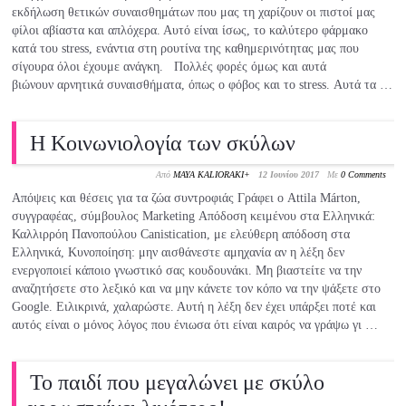
εκδήλωση θετικών συναισθημάτων που μας τη χαρίζουν οι πιστοί μας
φίλοι αβίαστα και απλόχερα. Αυτό είναι ίσως, το καλύτερο φάρμακο
κατά του stress, ενάντια στη ρουτίνα της καθημερινότητας μας που
σίγουρα όλοι έχουμε ανάγκη. Πολλές φορές όμως και αυτά
βιώνουν αρνητικά συναισθήματα, όπως ο φόβος και το stress. Αυτά τα …
Η Κοινωνιολογία των σκύλων
Από
MAYA KALIORAKI
+
12 Ιουνίου 2017
Με
0 Comments
Απόψεις και θέσεις για τα ζώα συντροφιάς Γράφει ο Attila Márton,
συγγραφέας, σύμβουλος Marketing Απόδοση κειμένου στα Ελληνικά:
Καλλιρρόη Πανοπούλου Canistication, με ελεύθερη απόδοση στα
Ελληνικά, Κυνοποίηση: μην αισθάνεστε αμηχανία αν η λέξη δεν
ενεργοποιεί κάποιο γνωστικό σας κουδουνάκι. Μη βιαστείτε να την
αναζητήσετε στο λεξικό και να μην κάνετε τον κόπο να την ψάξετε στο
Google. Ειλικρινά, χαλαρώστε. Αυτή η λέξη δεν έχει υπάρξει ποτέ και
αυτός είναι ο μόνος λόγος που ένιωσα ότι είναι καιρός να γράψω γι …
Το παιδί που μεγαλώνει με σκύλο