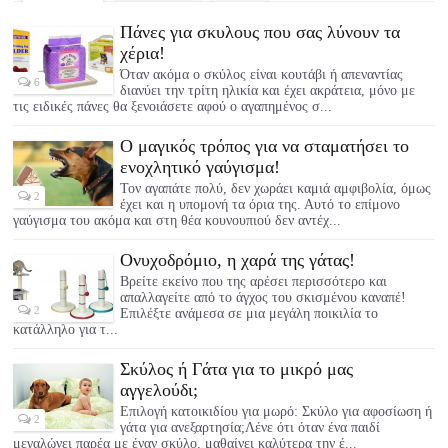
Πάνες για σκυλους που σας λύνουν τα
χέρια!
Όταν ακόμα ο σκύλος είναι κουτάβι ή απεναντίας
6
διανύει την τρίτη ηλικία και έχει ακράτεια, μόνο με
τις ειδικές πάνες θα ξενοιάσετε αφού ο αγαπημένος σ...
Ο μαγικός τρόπος για να σταματήσει το
ενοχλητικό γαύγισμα!
Τον αγαπάτε πολύ, δεν χωράει καμιά αμφιβολία, όμως
2
έχει και η υπομονή τα όρια της. Αυτό το επίμονο
γαύγισμα του ακόμα και στη θέα κουνουπιού δεν αντέχ...
Ονυχοδρόμιο, η χαρά της γάτας!
Βρείτε εκείνο που της αρέσει περισσότερο και
απαλλαγείτε από το άγχος του σκισμένου καναπέ!
2
Επιλέξτε ανάμεσα σε μια μεγάλη ποικιλία το
κατάλληλο για τ...
Σκύλος ή Γάτα για το μικρό μας
αγγελούδι;
Επιλογή κατοικιδίου για μωρό: Σκύλο για αφοσίωση ή
2
γάτα για ανεξαρτησία;Λένε ότι όταν ένα παιδί
μεγαλώνει παρέα με έναν σκύλο, μαθαίνει καλύτερα την έ...