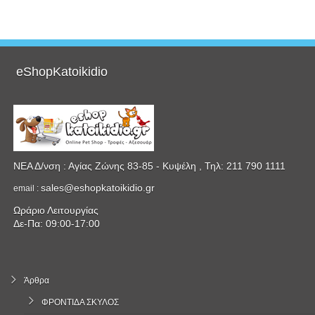
προφίλ
eshopkatoikidio
στο
Facebook
eShopKatoikidio
ΝΕΑ Δ/νση : Αγίας Ζώνης 83-85 - Κυψέλη , Τηλ: 211 790 1111
sales@eshopkatoikidio.gr
email :
Ωράριο Λειτουργίας
Δε-Πα: 09:00-17:00
Άρθρα
ΦΡΟΝΤΙΔΑ ΣΚΥΛΟΣ