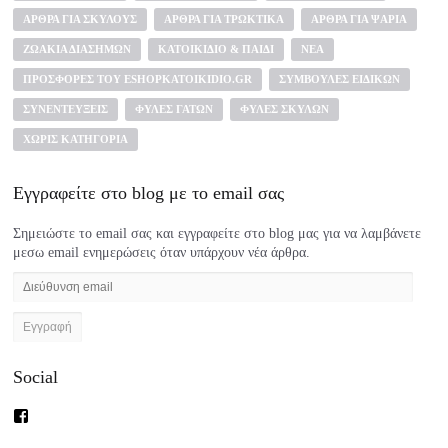
ΆΡΘΡΑ ΓΙΑ ΣΚΎΛΟΥΣ
ΆΡΘΡΑ ΓΙΑ ΤΡΩΚΤΙΚΆ
ΆΡΘΡΑ ΓΙΑ ΨΆΡΙΑ
ΖΩΆΚΙΑ ΔΙΑΣΉΜΩΝ
ΚΑΤΟΙΚΊΔΙΟ & ΠΑΙΔΊ
ΝΈΑ
ΠΡΟΣΦΟΡΈΣ ΤΟΥ ESHOPKATOIKIDIO.GR
ΣΥΜΒΟΥΛΈΣ ΕΙΔΙΚΏΝ
ΣΥΝΕΝΤΕΎΞΕΙΣ
ΦΥΛΈΣ ΓΑΤΏΝ
ΦΥΛΈΣ ΣΚΎΛΩΝ
ΧΩΡΊΣ ΚΑΤΗΓΟΡΊΑ
Εγγραφείτε στο blog με το email σας
Σημειώστε το email σας και εγγραφείτε στο blog μας για να λαμβάνετε
μεσω email ενημερώσεις όταν υπάρχουν νέα άρθρα.
Διεύθυνση
email
Social
Προβολή
του