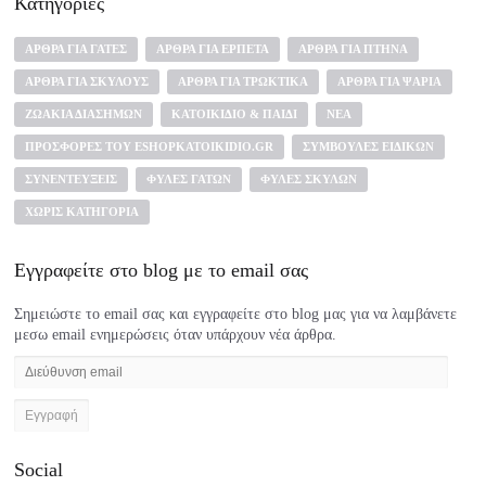
Κατηγορίες
ΆΡΘΡΑ ΓΙΑ ΓΆΤΕΣ
ΆΡΘΡΑ ΓΙΑ ΕΡΠΕΤΆ
ΆΡΘΡΑ ΓΙΑ ΠΤΗΝΆ
ΆΡΘΡΑ ΓΙΑ ΣΚΎΛΟΥΣ
ΆΡΘΡΑ ΓΙΑ ΤΡΩΚΤΙΚΆ
ΆΡΘΡΑ ΓΙΑ ΨΆΡΙΑ
ΖΩΆΚΙΑ ΔΙΑΣΉΜΩΝ
ΚΑΤΟΙΚΊΔΙΟ & ΠΑΙΔΊ
ΝΈΑ
ΠΡΟΣΦΟΡΈΣ ΤΟΥ ESHOPKATOIKIDIO.GR
ΣΥΜΒΟΥΛΈΣ ΕΙΔΙΚΏΝ
ΣΥΝΕΝΤΕΎΞΕΙΣ
ΦΥΛΈΣ ΓΑΤΏΝ
ΦΥΛΈΣ ΣΚΎΛΩΝ
ΧΩΡΊΣ ΚΑΤΗΓΟΡΊΑ
Εγγραφείτε στο blog με το email σας
Σημειώστε το email σας και εγγραφείτε στο blog μας για να λαμβάνετε
μεσω email ενημερώσεις όταν υπάρχουν νέα άρθρα.
Διεύθυνση
email
Social