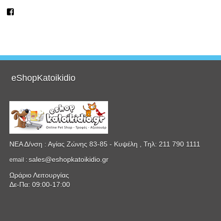
Προβολή
του
προφίλ
eshopkatoikidio
στο
Facebook
eShopKatoikidio
ΝΕΑ Δ/νση : Αγίας Ζώνης 83-85 - Κυψέλη , Τηλ: 211 790 1111
sales@eshopkatoikidio.gr
email :
Ωράριο Λειτουργίας
Δε-Πα: 09:00-17:00