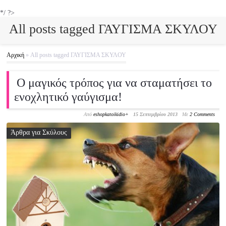
*/ ?>
All posts tagged ΓΑΥΓΙΣΜΑ ΣΚΥΛΟΥ
Αρχική
»
All posts tagged ΓΑΥΓΙΣΜΑ ΣΚΥΛΟΥ
Ο μαγικός τρόπος για να σταματήσει το
ενοχλητικό γαύγισμα!
Από
eshopkatoikidio
+
15 Σεπτεμβρίου 2013
Με
2 Comments
Άρθρα για Σκύλους