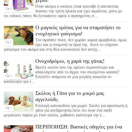
χέρια!
Όταν ακόμα ο σκύλος είναι κουτάβι ή απεναντίας
6
διανύει την τρίτη ηλικία και έχει ακράτεια, μόνο με
τις ειδικές πάνες θα ξενοιάσετε αφού ο αγαπημένος σ...
Ο μαγικός τρόπος για να σταματήσει το
ενοχλητικό γαύγισμα!
Τον αγαπάτε πολύ, δεν χωράει καμιά αμφιβολία, όμως
2
έχει και η υπομονή τα όρια της. Αυτό το επίμονο
γαύγισμα του ακόμα και στη θέα κουνουπιού δεν αντέχ...
Ονυχοδρόμιο, η χαρά της γάτας!
Βρείτε εκείνο που της αρέσει περισσότερο και
απαλλαγείτε από το άγχος του σκισμένου καναπέ!
2
Επιλέξτε ανάμεσα σε μια μεγάλη ποικιλία το
κατάλληλο για τ...
Σκύλος ή Γάτα για το μικρό μας
αγγελούδι;
Επιλογή κατοικιδίου για μωρό: Σκύλο για αφοσίωση ή
2
γάτα για ανεξαρτησία;Λένε ότι όταν ένα παιδί
μεγαλώνει παρέα με έναν σκύλο, μαθαίνει καλύτερα την έ...
ΠΕΡΙΠΟΙΗΣΗ: Βασικές οδηγίες για ένα