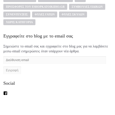
ΠΡΟΣΦΟΡΈΣ ΤΟΥ ESHOPKATOIKIDIO.GR
ΣΥΜΒΟΥΛΈΣ ΕΙΔΙΚΏΝ
ΣΥΝΕΝΤΕΎΞΕΙΣ
ΦΥΛΈΣ ΓΑΤΏΝ
ΦΥΛΈΣ ΣΚΎΛΩΝ
ΧΩΡΊΣ ΚΑΤΗΓΟΡΊΑ
Εγγραφείτε στο blog με το email σας
Σημειώστε το email σας και εγγραφείτε στο blog μας για να λαμβάνετε
μεσω email ενημερώσεις όταν υπάρχουν νέα άρθρα.
Διεύθυνση
email
Social
Προβολή
του
προφίλ
eshopkatoikidio
στο
Facebook