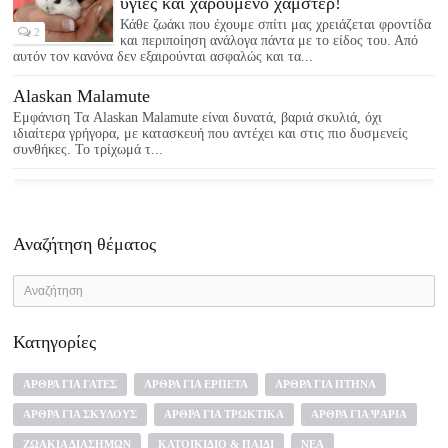
υγιές και χαρούμενο χάμστερ!
Κάθε ζωάκι που έχουμε σπίτι μας χρειάζεται φροντίδα
2
και περιποίηση ανάλογα πάντα με το είδος του. Από
αυτόν τον κανόνα δεν εξαιρούνται ασφαλώς και τα...
Alaskan Malamute
Εμφάνιση Τα Alaskan Malamute είναι δυνατά, βαριά σκυλιά, όχι
ιδιαίτερα γρήγορα, με κατασκευή που αντέχει και στις πιο δυσμενείς
συνθήκες. Το τρίχωμά τ...
Αναζήτηση θέματος
Κατηγορίες
ΆΡΘΡΑ ΓΙΑ ΓΆΤΕΣ
ΆΡΘΡΑ ΓΙΑ ΕΡΠΕΤΆ
ΆΡΘΡΑ ΓΙΑ ΠΤΗΝΆ
ΆΡΘΡΑ ΓΙΑ ΣΚΎΛΟΥΣ
ΆΡΘΡΑ ΓΙΑ ΤΡΩΚΤΙΚΆ
ΆΡΘΡΑ ΓΙΑ ΨΆΡΙΑ
ΖΩΆΚΙΑ ΔΙΑΣΉΜΩΝ
ΚΑΤΟΙΚΊΔΙΟ & ΠΑΙΔΊ
ΝΈΑ