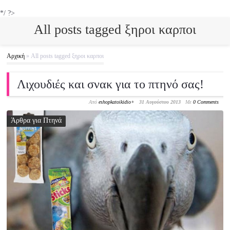
*/ ?>
All posts tagged ξηροι καρποι
Αρχική
»
All posts tagged ξηροι καρποι
Λιχουδιές και σνακ για το πτηνό σας!
Από
eshopkatoikidio
+
31 Αυγούστου 2013
Με
0 Comments
Άρθρα για Πτηνά