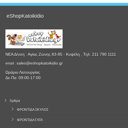
Facebook
eShopKatoikidio
ΝΕΑ Δ/νση : Αγίας Ζώνης 83-85 - Κυψέλη , Τηλ: 211 790 1111
sales@eshopkatoikidio.gr
email :
Ωράριο Λειτουργίας
Δε-Πα: 09:00-17:00
Άρθρα
ΦΡΟΝΤΙΔΑ ΣΚΥΛΟΣ
ΦΡΟΝΤΙΔΑ ΓΑΤΑ