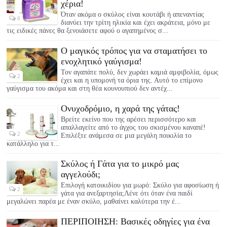
χέρια!
Όταν ακόμα ο σκύλος είναι κουτάβι ή απεναντίας
6
διανύει την τρίτη ηλικία και έχει ακράτεια, μόνο με
τις ειδικές πάνες θα ξενοιάσετε αφού ο αγαπημένος σ...
Ο μαγικός τρόπος για να σταματήσει το
ενοχλητικό γαύγισμα!
Τον αγαπάτε πολύ, δεν χωράει καμιά αμφιβολία, όμως
2
έχει και η υπομονή τα όρια της. Αυτό το επίμονο
γαύγισμα του ακόμα και στη θέα κουνουπιού δεν αντέχ...
Ονυχοδρόμιο, η χαρά της γάτας!
Βρείτε εκείνο που της αρέσει περισσότερο και
απαλλαγείτε από το άγχος του σκισμένου καναπέ!
2
Επιλέξτε ανάμεσα σε μια μεγάλη ποικιλία το
κατάλληλο για τ...
Σκύλος ή Γάτα για το μικρό μας
αγγελούδι;
Επιλογή κατοικιδίου για μωρό: Σκύλο για αφοσίωση ή
2
γάτα για ανεξαρτησία;Λένε ότι όταν ένα παιδί
μεγαλώνει παρέα με έναν σκύλο, μαθαίνει καλύτερα την έ...
ΠΕΡΙΠΟΙΗΣΗ: Βασικές οδηγίες για ένα