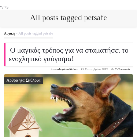
*/ ?>
All posts tagged petsafe
Αρχική
»
All posts tagged petsafe
Ο μαγικός τρόπος για να σταματήσει το
ενοχλητικό γαύγισμα!
Από
eshopkatoikidio
+
15 Σεπτεμβρίου 2013
Με
2 Comments
Άρθρα για Σκύλους