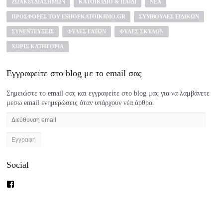
ΖΩΆΚΙΑ ΔΙΑΣΉΜΩΝ
ΚΑΤΟΙΚΊΔΙΟ & ΠΑΙΔΊ
ΝΈΑ
ΠΡΟΣΦΟΡΈΣ ΤΟΥ ESHOPKATOIKIDIO.GR
ΣΥΜΒΟΥΛΈΣ ΕΙΔΙΚΏΝ
ΣΥΝΕΝΤΕΎΞΕΙΣ
ΦΥΛΈΣ ΓΑΤΏΝ
ΦΥΛΈΣ ΣΚΎΛΩΝ
ΧΩΡΊΣ ΚΑΤΗΓΟΡΊΑ
Εγγραφείτε στο blog με το email σας
Σημειώστε το email σας και εγγραφείτε στο blog μας για να λαμβάνετε
μεσω email ενημερώσεις όταν υπάρχουν νέα άρθρα.
Διεύθυνση
email
Social
Προβολή
του
προφίλ
eshopkatoikidio
στο